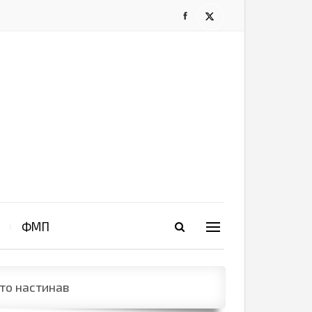
ФМП
што настинав