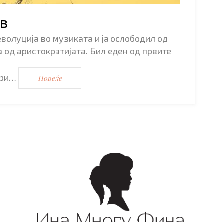
в
волуција во музиката и ја ослободил од
 од аристократијата. Бил еден од првите
ори…
Повеќе