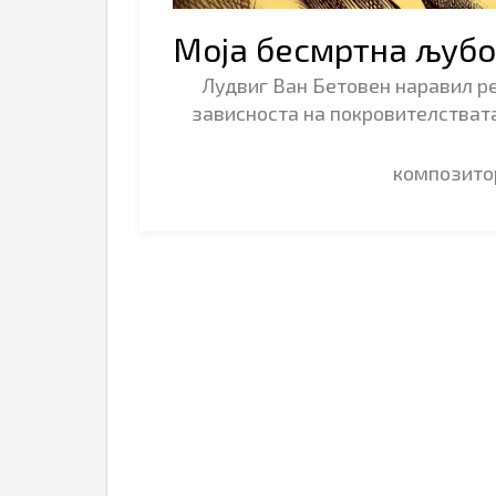
Моја бесмртна љубо
Лудвиг Ван Бетовен наравил ре
зависноста на покровителствата
композит