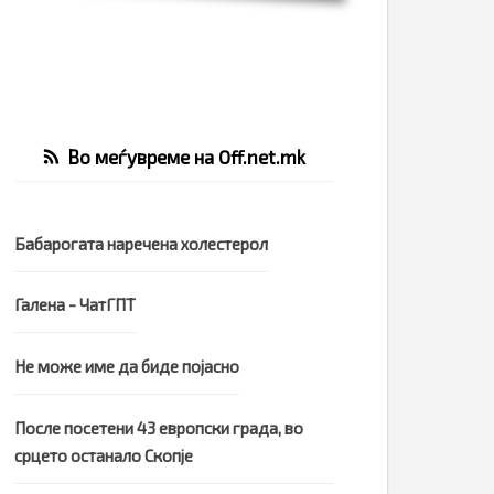
Во меѓувреме на Off.net.mk
Бабарогата наречена холестерол
Галена - ЧатГПТ
Не може име да биде појасно
После посетени 43 европски града, во
срцето останало Скопје