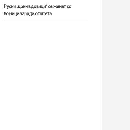
Руски „црни вдовици“ се женат со
војници заради отштета