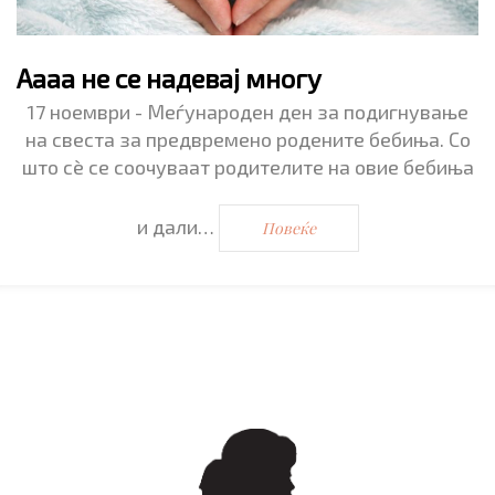
Аааа не се надевај многу
17 ноември - Меѓународен ден за подигнување
на свеста за предвремено родените бебиња. Со
што сѐ се соочуваат родителите на овие бебиња
и дали…
Повеќе