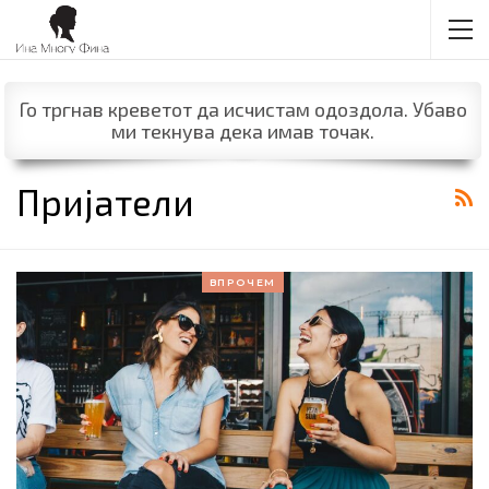
Го тргнав креветот да исчистам одоздола. Убаво
ми текнува дека имав точак.
Пријатели
ВПРОЧЕМ