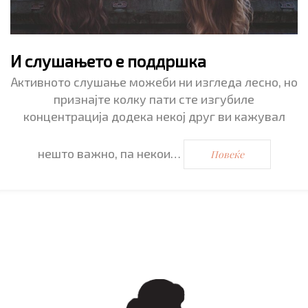
И слушањето е поддршка
Активното слушање можеби ни изгледа лесно, но
признајте колку пати сте изгубиле
концентрација додека некој друг ви кажувал
нешто важно, па некои…
Повеќе