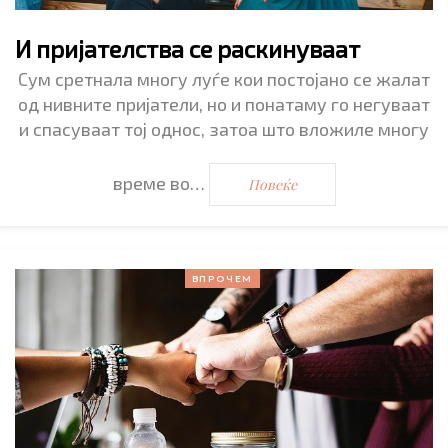
И пријателства се раскинуваат
Сум сретнала многу луѓе кои постојано се жалат
од нивните пријатели, но и понатаму го негуваат
и спасуваат тој однос, затоа што вложиле многу
време во…
Повеќе
ВПРОЧЕМ