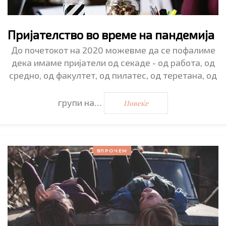
Пријателство во време на пандемија
До почетокот на 2020 можевме да се пофалиме
дека имаме пријатели од секаде - од работа, од
средно, од факултет, од пилатес, од теретана, од
групи на…
Повеќе
ВПРОЧЕМ