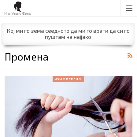
Кој ми го зема сеедното да ми го врати да си го
пуштам на најјако
Промена
ИЗМОДЕРЕНО