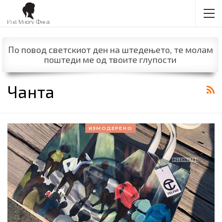
По повод светскиот ден на штедењето, те молам
поштеди ме од твоите глупости
Чанта
ИЗМОДЕРЕНО