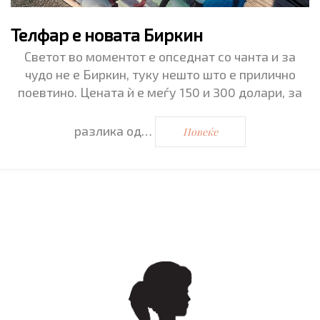
Телфар е новата Биркин
Светот во моментот е опседнат со чанта и за
чудо не е Биркин, туку нешто што е прилично
поевтино. Цената ѝ е меѓу 150 и 300 долари, за
разлика од…
Повеќе