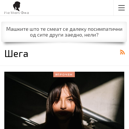
Машките што те смеат се далеку посимпатични
од сите други заедно, нели?
Шега
ВПРОЧЕМ