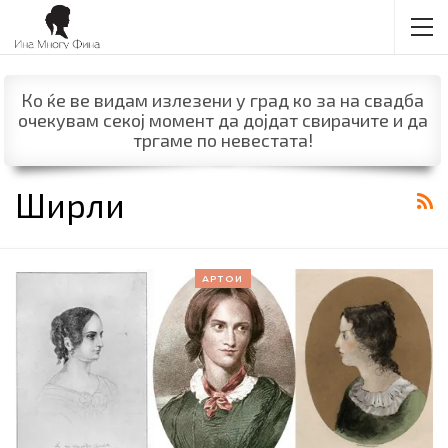
Ко ќе ве видам излезени у град ко за на свадба
очекувам секој момент да дојдат свирачите и да
тргаме по невестата!
Ширли
АРТОИ