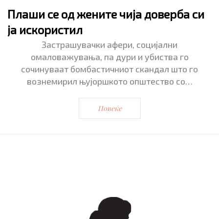
Плаши се од жените чија доверба си
ја искористил
Застрашувачки афери, социјални
омаловажувања, па дури и убиства го
сочинуваат бомбастичниот скандал што го
вознемирил њујоршкото општество со…
Повеќе