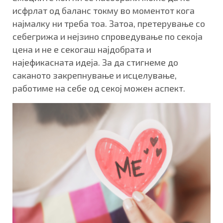
исфрлат од баланс токму во моментот кога
најмалку ни треба тоа. Затоа, претерување со
себегрижа и нејзино спроведување по секоја
цена и не е секогаш најдобрата и
најефикасната идеја. За да стигнеме до
саканото закрепнување и исцелување,
работиме на себе од секој можен аспект.