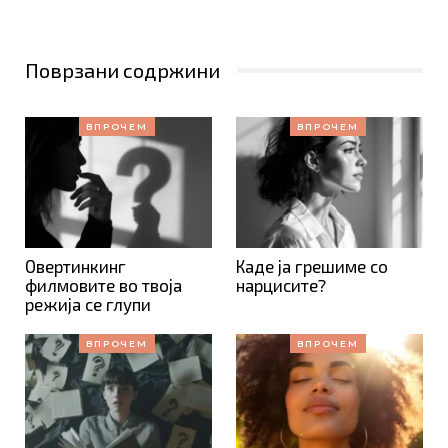
Поврзани содржини
ВПРОЧЕМ
ВПРОЧЕМ
Овертинкинг
Каде ја грешиме со
филмовите во твоја
нарцисите?
режија се глупи
ВПРОЧЕМ
ВПРОЧЕМ