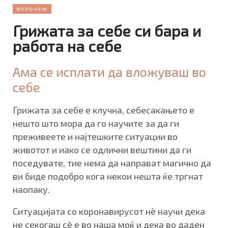
ВПРОЧЕМ
Грижата за себе си бара и
работа на себе
Ама се исплати да вложуваш во
себе
Грижата за себе е клучна, себесакањето е
нешто што мора да го научите за да ги
преживеете и најтешките ситуации во
животот и иако се одлични вештини да ги
поседувате, тие нема да направат магично да
ви биде подобро кога некои нешта ќе тргнат
наопаку.
Ситуацијата со коронавирусот нè научи дека
не секогаш сè е во наша моќ и дека во даден