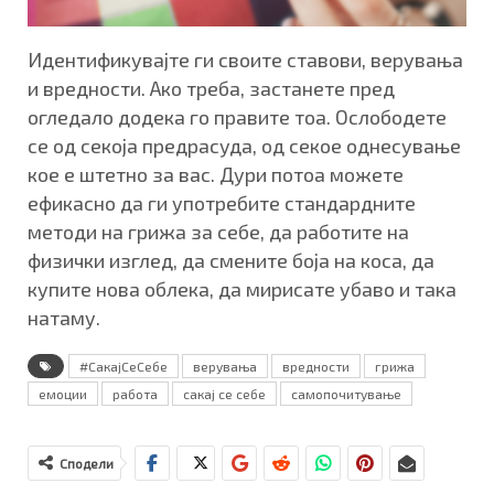
Идентификувајте ги своите ставови, верувања
и вредности. Ако треба, застанете пред
огледало додека го правите тоа. Ослободете
се од секоја предрасуда, од секое однесување
кое е штетно за вас. Дури потоа можете
ефикасно да ги употребите стандардните
методи на грижа за себе, да работите на
физички изглед, да смените боја на коса, да
купите нова облека, да мирисате убаво и така
натаму.
#СакајСеСебе
верувања
вредности
грижа
емоции
работа
сакај се себе
самопочитување
Сподели