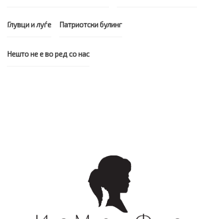
Глувци и луѓе
Патриотски булинг
Нешто не е во ред со нас