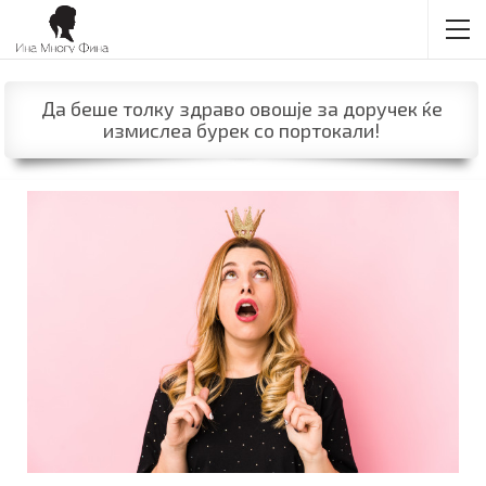
Да беше толку здраво овошје за доручек ќе
измислеа бурек со портокали!