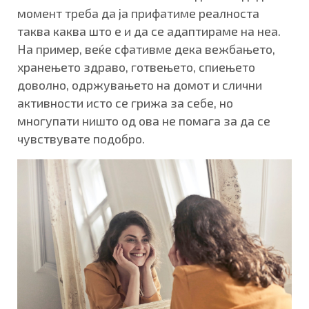
момент треба да ја прифатиме реалноста
таква каква што е и да се адаптираме на неа.
На пример, веќе сфативме дека вежбањето,
хранењето здраво, готвењето, спиењето
доволно, одржувањето на домот и слични
активности исто се грижа за себе, но
многупати ништо од ова не помага за да се
чувствувате подобро.