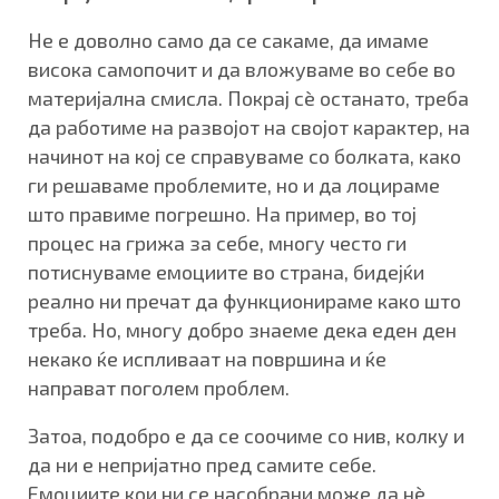
Не е доволно само да се сакаме, да имаме
висока самопочит и да вложуваме во себе во
материјална смисла. Покрај сè останато, треба
да работиме на развојот на својот карактер, на
начинот на кој се справуваме со болката, како
ги решаваме проблемите, но и да лоцираме
што правиме погрешно. На пример, во тој
процес на грижа за себе, многу често ги
потиснуваме емоциите во страна, бидејќи
реално ни пречат да функционираме како што
треба. Но, многу добро знаеме дека еден ден
некако ќе испливаат на површина и ќе
направат поголем проблем.
Затоа, подобро е да се соочиме со нив, колку и
да ни е непријатно пред самите себе.
Емоциите кои ни се насобрани може да нè