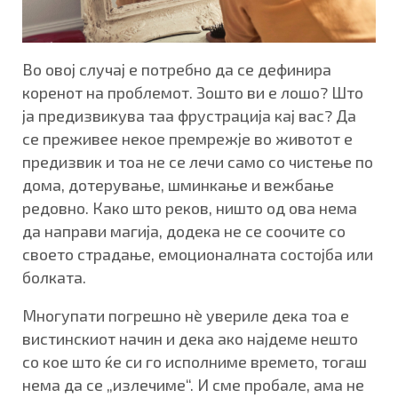
Во овој случај е потребно да се дефинира
коренот на проблемот. Зошто ви е лошо? Што
ја предизвикува таа фрустрација кај вас? Да
се преживее некое премрежје во животот е
предизвик и тоа не се лечи само со чистење по
дома, дотерување, шминкање и вежбање
редовно. Како што реков, ништо од ова нема
да направи магија, додека не се соочите со
своето страдање, емоционалната состојба или
болката.
Многупати погрешно нè увериле дека тоа е
вистинскиот начин и дека ако најдеме нешто
со кое што ќе си го исполниме времето, тогаш
нема да се „излечиме“. И сме пробале, ама не