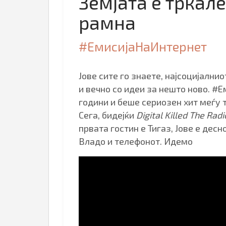
Земјата е тркале
рамна
#ЕмисијаНаИнтернет
Јове сите го знаете, најсоцијални
и вечно со идеи за нешто ново. #
години и беше сериозен хит меѓу 
Сега, бидејќи
Digital
Killed The Radi
првата гостин е Тигаз, Јове е дес
Владо и телефонот. Идемо