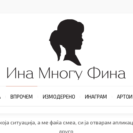
А
ВПРОЧЕМ
ИЗМОДЕРЕНО
ИНАГРАМ
АРТОИ
оја ситуација, а ме фаќа смеа, си ја отварам аплика
друго