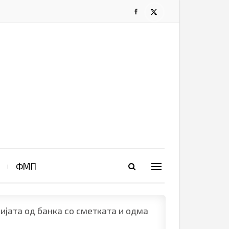
ФМП
цијата од банка со сметката и одма