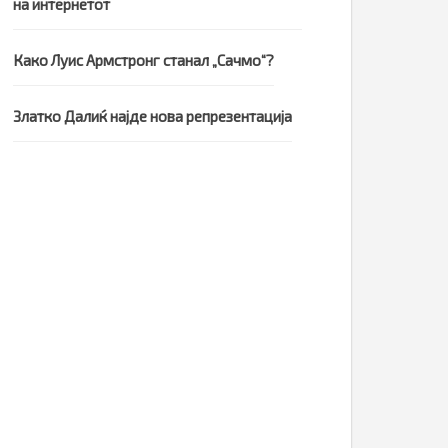
на интернетот
Како Луис Армстронг станал „Сачмо“?
Златко Далиќ најде нова репрезентација