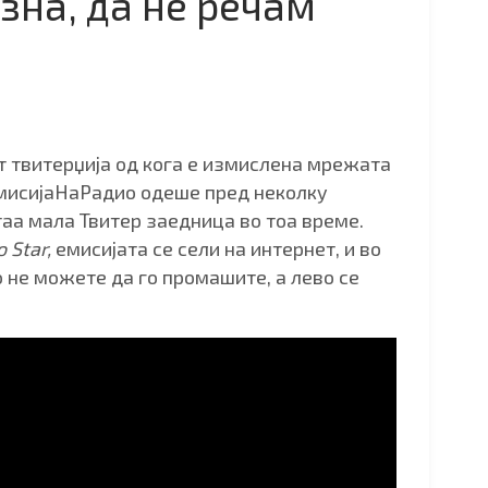
зна, да не речам
от твитерџија од кога е измислена мрежата
ЕмисијаНаРадио одеше пред неколку
таа мала Твитер заедница во тоа време.
o Star,
емисијата се сели на интернет, и во
но не можете да го промашите, а лево се