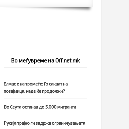
Во меѓувреме на Off.net.mk
Елмас e на тромеѓе: Го сакаат на
позајмица, каде ќе продолжи?
Во Сеута останаа до 5.000 мигранти
Русија трајно ги задржа ограничувањата