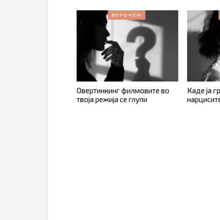
ВПРОЧЕМ
Овертинкинг филмовите во
Каде ја г
твоја режија се глупи
нарцисит