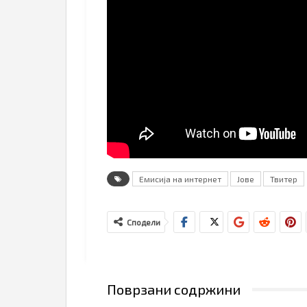
Емисија на интернет
Јове
Твитер
Сподели
Поврзани содржини