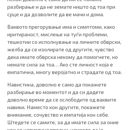
разбирање и да не земате ништо од тоа при
срце и да дозволите да ве мачи и дома.
Ваквото прегорување има и симптоми, како
иритираност, мислење на туѓи проблеми,
тешкотии со исполнување на личните обврски,
желба да се изолирате од другите, чувство
дека имате обврска некому да помогнете, но
немате сила за тоа… Ако сте личност која е
емпатична, многу веројатно и страдате од тоа.
Навистина, доволно е само да покажете
разбирање во моментот и да си дадете
доволно време да се ослободите од ваквите
навики. Наместо кон другите, покажете
внимание, сочувство и емпатија кон себе.
Штедете се самите, за да имате сила за оние
кои се навистина вредни, наместо да ја