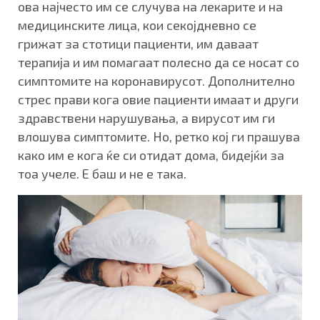
ова најчесто им се случува на лекарите и на
медицинските лица, кои секојдневно се
грижат за стотици пациенти, им даваат
терапија и им помагаат полесно да се носат со
симптомите на коронавирусот. Дополнително
стрес прави кога овие пациенти имаат и други
здравствени нарушувања, а вирусот им ги
влошува симптомите. Но, ретко кој ги прашува
како им е кога ќе си отидат дома, бидејќи за
тоа учеле. Е баш и не е така.