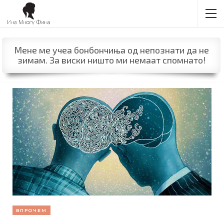
Мене ме учеа бонбончиња од непознати да не
зимам. За виски ништо ми немаат спомнато!
ВПРОЧЕМ