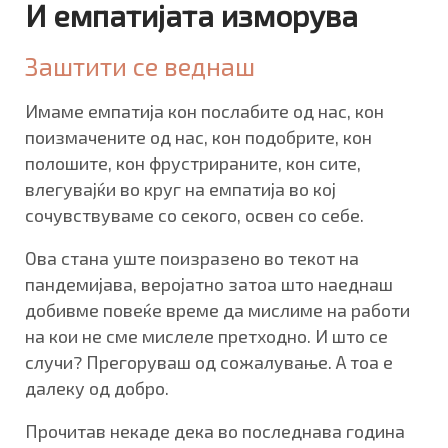
И емпатијата изморува
Заштити се веднаш
Имаме емпатија кон послабите од нас, кон
поизмачените од нас, кон подобрите, кон
полошите, кон фрустрираните, кон сите,
влегувајќи во круг на емпатија во кој
сочувствуваме со секого, освен со себе.
Ова стана уште поизразено во текот на
пандемијава, веројатно затоа што наеднаш
добивме повеќе време да мислиме на работи
на кои не сме мислеле претходно. И што се
случи? Прегоруваш од сожалување. А тоа е
далеку oд добро.
Прочитав некаде дека во последнава година