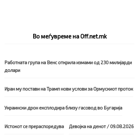
Во меѓувреме на Off.net.mk
Работната група на Венс открила измами од 230 милијарди
долари
Иран му постави на Трамп нови услови за Ормускиот проток
Украински дрон експлодира близу гасовод во Бугарија
Истокот се прераспоредува
Девојка на денот / 09.08.2026