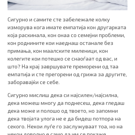
Сигурно и самите сте забележале колку
изморува кога имате емпатија кон другарката
која раскинала, кон онаа со семејни проблеми,
кон роднините кои наеднаш останале без
примања, кон маалските миленици, кон
колегите кои потешко се снаоѓаат од вас, и
што? На крај завршувате преморени од таа
емпатија и сте прегорени од грижа за другите,
заборавајќи се себе.
Сигурно мислиш дека си најсилен/најсилна,
дека можеш многу да поднесеш, дека гледаш
дека може и полошо од твоето, но запомни
дека твојата улога не е да бидеш потпора на
секого. Некои луѓе го заслужуваат тоа, но на
некои доволно е само да им се покаже