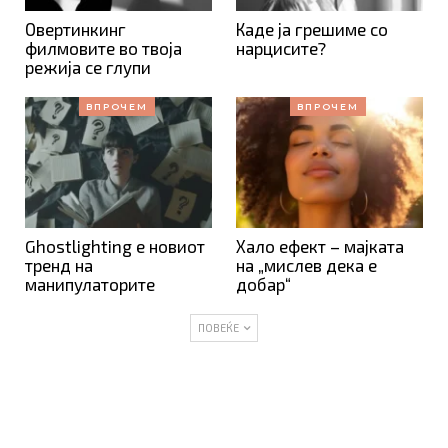
Овертинкинг
Каде ја грешиме со
филмовите во твоја
нарцисите?
режија се глупи
ВПРОЧЕМ
ВПРОЧЕМ
Ghostlighting е новиот
Хало ефект – мајката
тренд на
на „мислев дека е
манипулаторите
добар“
ПОВЕЌЕ