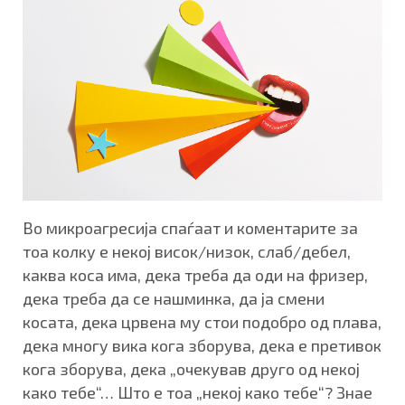
Во микроагресија спаѓаат и коментарите за
тоа колку е некој висок/низок, слаб/дебел,
каква коса има, дека треба да оди на фризер,
дека треба да се нашминка, да ја смени
косата, дека црвена му стои подобро од плава,
дека многу вика кога зборува, дека е претивок
кога зборува, дека „очекував друго од некој
како тебе“… Што е тоа „некој како тебе“? Знае