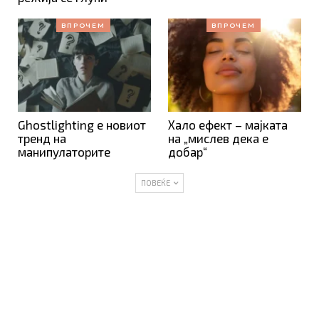
ВПРОЧЕМ
ВПРОЧЕМ
Ghostlighting е новиот
Хало ефект – мајката
тренд на
на „мислев дека е
манипулаторите
добар“
ПОВЕЌЕ