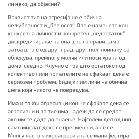
ли некој да објасни?
Ваквиот тип на агресија не е обична
нељубезност и „без осет“. Ова е наменето кон
конкретна личност и конкретен „недостаток“,
дискредитирање на она што го прави само
затоа што е од друг град, друг пол, поинаку се
облекува, премногу молчи или носи храна од
дома, сеедно. Клучно е тоа што остатокот од
колективот или пријателите не сфаќаат дека е
сериозен проблем, бидејќи им личи на обична
шега која никого не повредува.
Има и такви агресивци кои не сфаќаат дека се
агресивни и за тие има надеж да се средат
ако им се даде до знаење. Најголем дел од нив
само мислат дека се пресмешни, а не се.
Многу често микроагресијата се манифестира