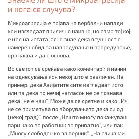
и кога се случува?
Микроагресија е појава на вербални напади
кои изгледаат прилично наивно, но само тој кој
е цел на истата јасно знае дека всушност е
намерен обид за навредување и повредување,
врз каква и да е основа.
Во светот се среќава како коментари и начин
на однесување кон некој што е различен. На
пример, дека Азијатите сите изгледаат исто
или па дека по нечиј нагласок не се познава
дека „не е наш“. Може да се сретне и како „Ич
не се приметува по зборувањето дека си од
(некој град)“, после „Нешто многу покажуваш
пари како за работник во приватно“, или пак
„Многу слободен ко за верник“, „На слика ми