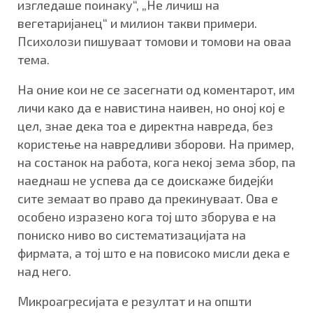
изгледаше поинаку“, „Не личиш на
вегетаријанец“ и милион такви примери.
Психолози пишуваат томови и томови на оваа
тема.
На оние кои не се засегнати од коментарот, им
личи како да е навистина наивен, но оној кој е
цел, знае дека тоа е директна навреда, без
користење на навредливи зборови. На пример,
на состанок на работа, кога некој зема збор, па
наеднаш не успева да се доискаже бидејќи
сите земаат во право да прекинуваат. Ова е
особено изразено кога тој што зборува е на
пониско ниво во систематизацијата на
фирмата, а тој што е на повисоко мисли дека е
над него.
Микроагресијата е резултат и на општи