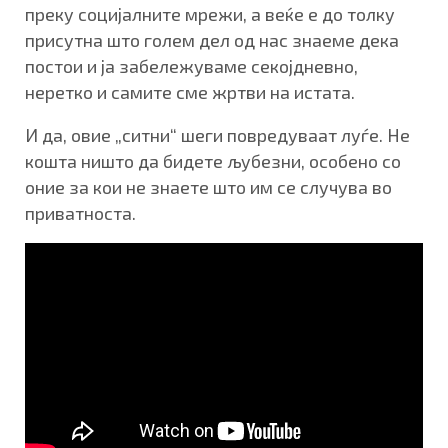
преку социјалните мрежи, а веќе е до толку
присутна што голем дел од нас знаеме дека
постои и ја забележуваме секојдневно,
неретко и самите сме жртви на истата.
И да, овие „ситни“ шеги повредуваат луѓе. Не
кошта ништо да бидете љубезни, особено со
оние за кои не знаете што им се случува во
приватноста.