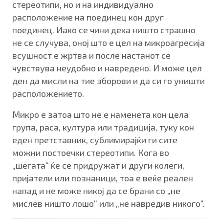
стереотипи, но и на индивидуално
расположение на поединец кон друг
поединец. Иако се чини дека ништо страшно
не се случува, оној што е цел на микроагресија
всушност е жртва и после настанот се
чувствува неудобно и навредено. И може цел
ден да мисли на тие зборови и да си го уништи
расположението.
Микро е затоа што не е наменета кон цела
група, раса, култура или традиција, туку кон
еден претставник, сублимирајќи ги сите
можни постоечки стереотипи. Кога во
„шегата“ ќе се придружат и други колеги,
пријатели или познаници, тоа е веќе реален
напад и не може никој да се брани со „не
мислев ништо лошо“ или „не навредив никого“.