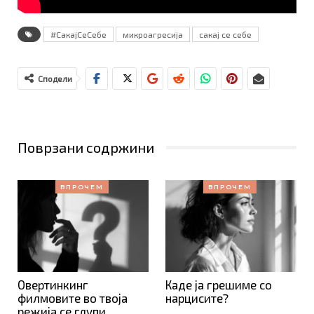
#СакајСеСебе
микроагресија
сакај се себе
Сподели
Поврзани содржини
ВПРОЧЕМ
ВПРОЧЕМ
Овертинкинг
Каде ја грешиме со
филмовите во твоја
нарцисите?
режија се глупи