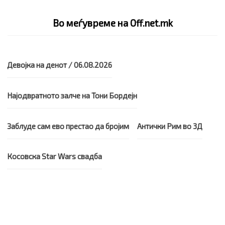
Во меѓувреме на Off.net.mk
Девојка на денот / 06.08.2026
Најодвратното залче на Тони Бордејн
Заблуде сам ево престао да бројим
Антички Рим во 3Д
Косовска Star Wars свадба