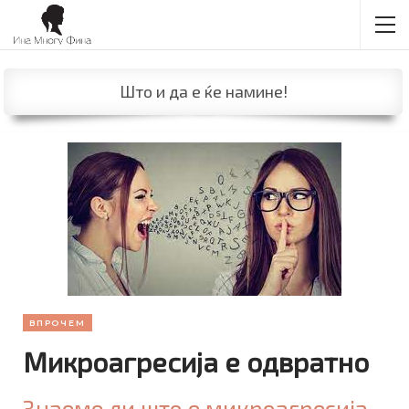
Што и да е ќе намине!
ВПРОЧЕМ
Микроагресија е одвратно
Знаеме ли што е микроагресија