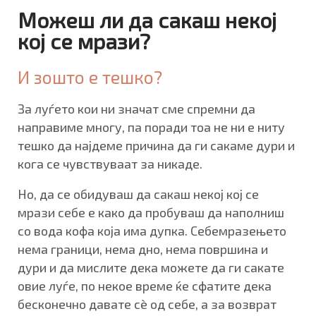
Можеш ли да сакаш некој
кој се мрази?
И зошто е тешко?
За луѓето кои ни значат сме спремни да
направиме многу, па поради тоа не ни е ниту
тешко да најдеме причина да ги сакаме дури и
кога се чувствуваат за никаде.
Но, да се обидуваш да сакаш некој кој се
мрази себе е како да пробуваш да наполниш
со вода кофа која има дупка. Себемразењето
нема граници, нема дно, нема површина и
дури и да мислите дека можете да ги сакате
овие луѓе, по некое време ќе сфатите дека
бесконечно давате сè од себе, а за возврат