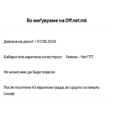
Во меѓувреме на Off.net.mk
Девојка на денот / 07.08.2026
Бабарогата наречена холестерол
Галена - ЧатГПТ
Не може име да биде појасно
После посетени 43 европски града, во срцето останало
Скопје