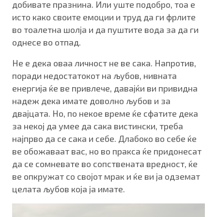
добивате празнина. Или уште подобро, тоа е
исто како своите емоции и труд да ги фрлите
во тоалетна шолја и да пуштите вода за да ги
однесе во отпад.
Не е дека оваа личност не ве сака. Напротив,
поради недостатокот на љубов, нивната
енергија ќе ве привлече, давајќи ви привидна
надеж дека имате доволно љубов и за
двајцата. Но, по некое време ќе сфатите дека
за некој да умее да сака вистински, треба
најпрво да се сака и себе. Длабоко во себе ќе
ве обожаваат вас, но во пракса ќе придонесат
да се сомневате во сопствената вредност, ќе
ве опкружат со својот мрак и ќе ви ја одземат
целата љубов која ја имате.