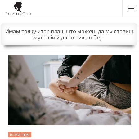
Имам толку итар план, што можеш да му ставиш
мустаќи и да го викаш Пејо
ВПРОЧЕМ