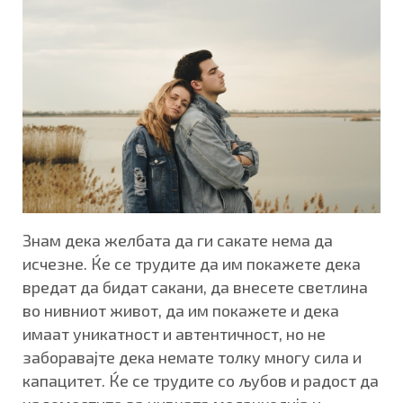
Знам дека желбата да ги сакате нема да
исчезне. Ќе се трудите да им покажете дека
вредат да бидат сакани, да внесете светлина
во нивниот живот, да им покажете и дека
имаат уникатност и автентичност, но не
заборавајте дека немате толку многу сила и
капацитет. Ќе се трудите со љубов и радост да