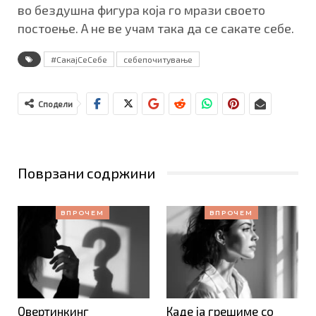
во бездушна фигура која го мрази своето
постоење. А не ве учам така да се сакате себе.
#СакајСеСебе
себепочитување
Сподели
Поврзани содржини
ВПРОЧЕМ
ВПРОЧЕМ
Овертинкинг
Каде ја грешиме со