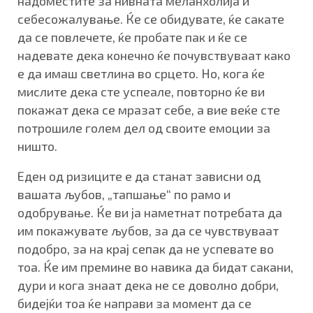
надоместите за нивната меланхолија и
себесожалување. Ќе се обидувате, ќе сакате
да се повлечете, ќе пробате пак и ќе се
надевате дека конечно ќе почувствуваат како
е да имаш светлина во срцето. Но, кога ќе
мислите дека сте успеале, повторно ќе ви
покажат дека се мразат себе, а вие веќе сте
потрошиле голем дел од своите емоции за
ништо.
Еден од ризиците е да станат зависни од
вашата љубов, „тапшање“ по рамо и
одобрување. Ќе ви ја наметнат потребата да
им покажувате љубов, за да се чувствуваат
подобро, за на крај сепак да не успевате во
тоа. Ќе им премине во навика да бидат сакани,
дури и кога знаат дека не се доволно добри,
бидејќи тоа ќе направи за момент да се