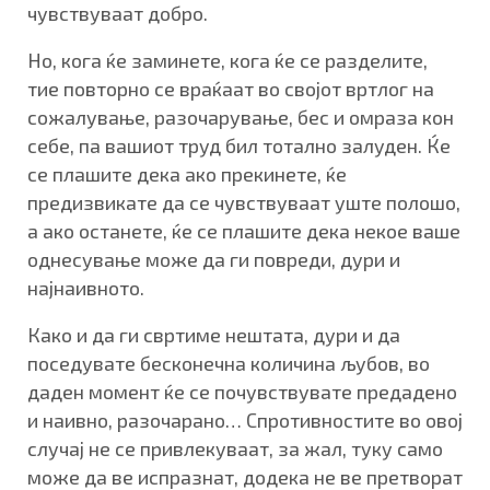
чувствуваат добро.
Но, кога ќе заминете, кога ќе се разделите,
тие повторно се враќаат во својот вртлог на
сожалување, разочарување, бес и омраза кон
себе, па вашиот труд бил тотално залуден. Ќе
се плашите дека ако прекинете, ќе
предизвикате да се чувствуваат уште полошо,
а ако останете, ќе се плашите дека некое ваше
однесување може да ги повреди, дури и
најнаивното.
Како и да ги свртиме нештата, дури и да
поседувате бесконечна количина љубов, во
даден момент ќе се почувствувате предадено
и наивно, разочарано… Спротивностите во овој
случај не се привлекуваат, за жал, туку само
може да ве испразнат, додека не ве претворат