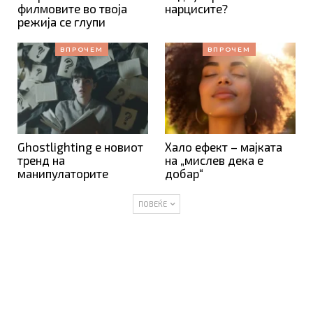
филмовите во твоја
нарцисите?
режија се глупи
ВПРОЧЕМ
ВПРОЧЕМ
Ghostlighting е новиот
Хало ефект – мајката
тренд на
на „мислев дека е
манипулаторите
добар“
ПОВЕЌЕ