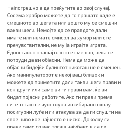
Најпогрешно е да преќутите во овој случај.
Сосема храбро можете да го прашате каде е
смешното во шегата или зошто му се смешни
вакви шеги. Немојте да се правдате дали
имате или немате смисол за хумор или сте
пречувствителни, не му ја играјте играта.
Едноставно прашајте што е смешно, нека се
потруди да ви објасни. Нема да може да
објасни бидејќи булингот никогаш не е смешен.
Ако манипулаторот е некој ваш близок и
можете да приметите дали такви шеги прави и
кон други или само ви ги прави вам, ќе ви
бидат појасни работите. Ако ги прави према
сите тогаш се чувствува инхибирано околу
посигурни луѓе и ги атакува за да ги спушти на
свое ниво кое најчесто е ниско. Доколку ги
прави само со вас тогаш најубаво е да се