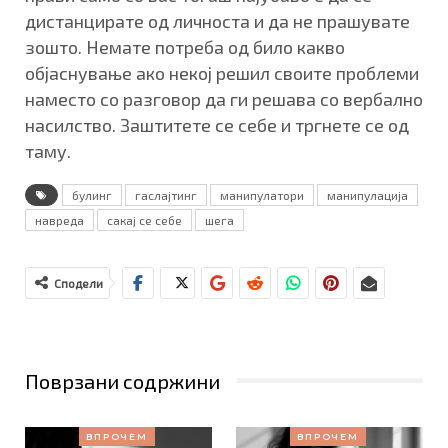
дистанцирате од личноста и да не прашувате
зошто. Немате потреба од било какво
објаснување ако некој решил своите проблеми
наместо со разговор да ги решава со вербално
насилство. Заштитете се себе и тргнете се од
таму.
булинг
гаслајтинг
манипулатори
манипулација
навреда
сакај се себе
шега
Сподели
Поврзани содржини
ВПРОЧЕМ
ВПРОЧЕМ