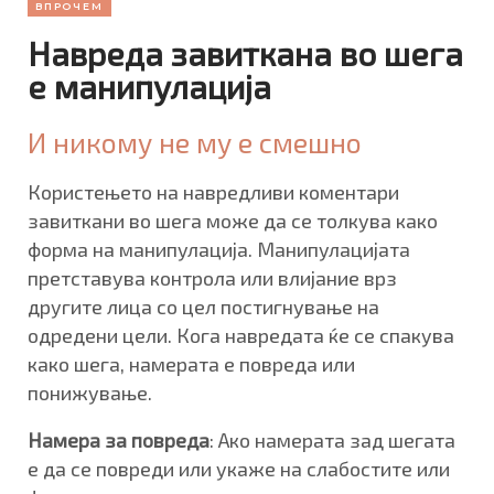
ВПРОЧЕМ
Навреда завиткана во шега
е манипулација
И никому не му е смешно
Користењето на навредливи коментари
завиткани во шега може да се толкува како
форма на манипулација. Манипулацијата
претставува контрола или влијание врз
другите лица со цел постигнување на
одредени цели. Кога навредата ќе се спакува
како шега, намерата е повреда или
понижување.
Намера за повреда
: Ако намерата зад шегата
е да се повреди или укаже на слабостите или