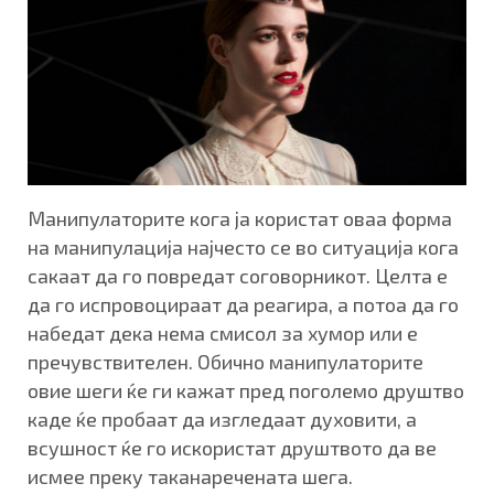
Манипулаторите кога ја користат оваа форма
на манипулација најчесто се во ситуација кога
сакаат да го повредат соговорникот. Целта е
да го испровоцираат да реагира, а потоа да го
набедат дека нема смисол за хумор или е
пречувствителен. Обично манипулаторите
овие шеги ќе ги кажат пред поголемо друштво
каде ќе пробаат да изгледаат духовити, а
всушност ќе го искористат друштвото да ве
исмее преку таканаречената шега.