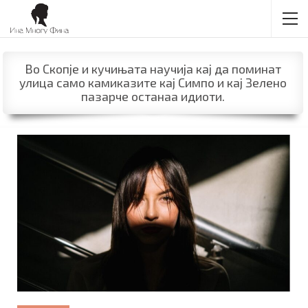
Во Скопје и кучињата научија кај да поминат
улица само камиказите кај Симпо и кај Зелено
пазарче останаа идиоти.