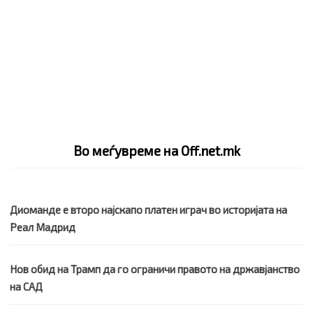
Во меѓувреме на Off.net.mk
Диоманде е второ најскапо платен играч во историјата на
Реал Мадрид
Нов обид на Трамп да го ограничи правото на државјанство
на САД