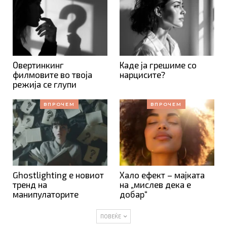
Овертинкинг
Каде ја грешиме со
филмовите во твоја
нарцисите?
режија се глупи
ВПРОЧЕМ
ВПРОЧЕМ
Ghostlighting е новиот
Хало ефект – мајката
тренд на
на „мислев дека е
манипулаторите
добар“
ПОВЕЌЕ