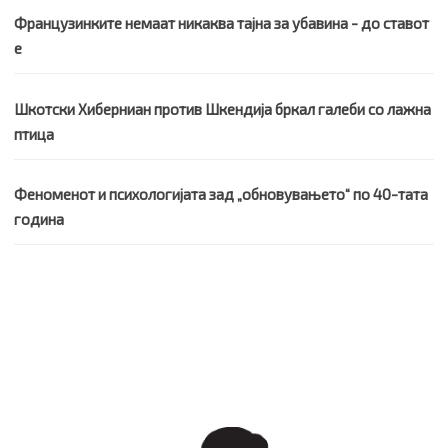
Французинките немаат никаква тајна за убавина - до ставот
е
Шкотски Хиберниан против Шкендија бркал галеби со лажна
птица
Феноменот и психологијата зад „обновувањето“ по 40-тата
година