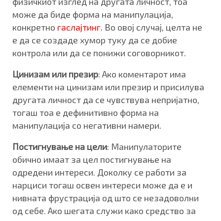
физичкиот изглед на другата личност, тоа
може да биде форма на манипулација,
конкретно
гаслајтинг
.
Во овој случај, целта не
е да се создаде хумор туку да се добие
контрола или да се понижи соговорникот.
Цинизам или презир
: Ако коментарот има
елементи на цинизам или презир и присилува
другата личност да се чувствува непријатно,
тогаш тоа е дефинитивно форма на
манипулација со негативни намери.
Постигнување на цели
: Манипулаторите
обично имаат за цел постигнување на
одредени интереси. Доколку се работи за
нарциси тогаш освен интереси може да е и
нивната фрустрација од што се незадоволни
од себе. Ако шегата служи како средство за