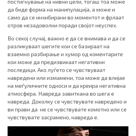
постигнување на нивни цели, тогаш тоа може
да биде форма на манипулација, а може и
само да се инхибирани во моментот и фрлаат
отров незадоволни поради својот неуспех.
Во секој случај, важно е да се внимава и да се
разликуваат шегите кои се базираат на
взаемно разбирање и хумор од коментарите
кои може да предизвикаат негативни
последици. Ако луѓето се чувствуваат
навредени или измамени, тоа може да влијае
на меѓуличните односи и да креира негативна
атмосфера. Навреда завиткана во шега е
навреда. Доколку се чувствувате навредено и
ви прави да не се чувствувате комотно или се
чувствувате засрамено, навреда е.