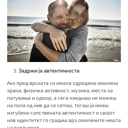
Задржи ја автентичноста
Ако пред врската си имала одредена омилена
храна, физичка активност, музика, места за
патување и одмор, а сега наеднаш не можеш
на пола од нив да се сетиш, тогаш ја имаш
изгубено сопствената автентичност и својот
нов идентитет го градиш врз омилените нешта
на партнерот.