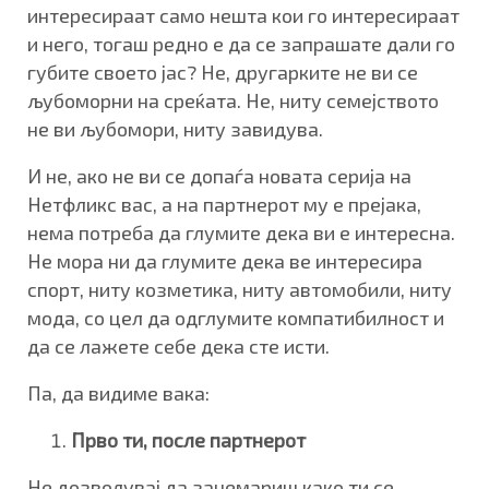
интересираат само нешта кои го интересираат
и него, тогаш редно е да се запрашате дали го
губите своето јас? Не, другарките не ви се
љубоморни на среќата. Не, ниту семејството
не ви љубомори, ниту завидува.
И не, ако не ви се допаѓа новата серија на
Нетфликс вас, а на партнерот му е прејака,
нема потреба да глумите дека ви е интересна.
Не мора ни да глумите дека ве интересира
спорт, ниту козметика, ниту автомобили, ниту
мода, со цел да одглумите компатибилност и
да се лажете себе дека сте исти.
Па, да видиме вака:
Прво ти, после партнерот
Не дозволувај да занемариш како ти се