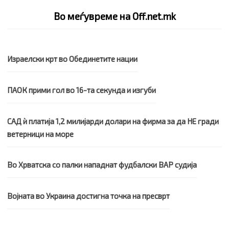
Во меѓувреме на Off.net.mk
Израелски крт во Обединетите нации
ПАОК прими гол во 16-та секунда и изгуби
САД ѝ платија 1,2 милијарди долари на фирма за да НЕ гради
ветерници на море
Во Хрватска со палки нападнат фудбалски ВАР судија
Војната во Украина достигна точка на пресврт