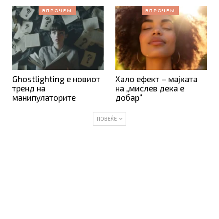
ВПРОЧЕМ
ВПРОЧЕМ
Ghostlighting е новиот
Хало ефект – мајката
тренд на
на „мислев дека е
манипулаторите
добар“
ПОВЕЌЕ