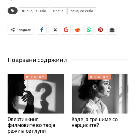
#СакајСеСебе
Врска
сакај се себе
Сподели
Поврзани содржини
ВПРОЧЕМ
ВПРОЧЕМ
Овертинкинг
Каде ја грешиме со
филмовите во твоја
нарцисите?
режија се глупи