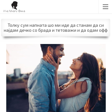
Толку сум напната шо ми иде да станам да си
најдам дечко со брада и тетоважи и да одам офф