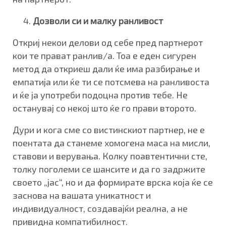
Дозволи си и малку ранливост
Откриј некои делови од себе пред партнерот
кои те прават ранлив/а. Тоа е еден сигурен
метод да откриеш дали ќе има разбирање и
емпатија или ќе ти се потсмева на ранливоста
и ќе ја употреби подоцна против тебе. Не
останувај со некој што ќе го прави второто.
Дури и кога сме со вистинскиот партнер, не е
поентата да станеме хомогена маса на мисли,
ставови и верувања. Колку поавтентични сте,
толку поголеми се шансите и да го задржите
своето „јас“, но и да формирате врска која ќе се
заснова на вашата уникатност и
индивидуалност, создавајќи реална, а не
привидна компатибилност.