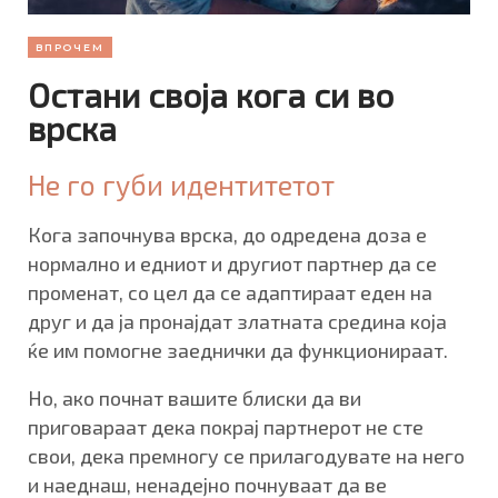
ВПРОЧЕМ
Остани своја кога си во
врска
Не го губи идентитетот
Кога започнува врска, до одредена доза е
нормално и едниот и другиот партнер да се
променат, со цел да се адаптираат еден на
друг и да ја пронајдат златната средина која
ќе им помогне заеднички да функционираат.
Но, ако почнат вашите блиски да ви
приговараат дека покрај партнерот не сте
свои, дека премногу се прилагодувате на него
и наеднаш, ненадејно почнуваат да ве