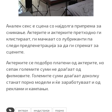
Анален секс е сцена со најдолга припрема за
снимање. Актерите и актерките претходно ги
клистираат, ги мачкаат со лубриканти па
следи предпенетрација за да ги спремат за
сцените.
Актерките се подобро платени од актерите, но
сепак големите суми не доаѓаат од
филмовите. Големите суми доаѓаат доколку
станат порно модели и ќе заработуваат и од
реклами и кампањи.
актери
индустрија
порно