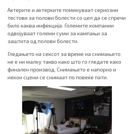
Актерите и актерките поминуваат сериозни
тестови за полови болести со цел да се спречи
било каква инфекција. Големите компании
одвојуваат големи суми за кампањи за
заштита од полови болести.
Гледањето на сексот за време на снимањето
не е ни малку такво како што го гледате како
финален производ. Снимањето е напорно и
некои сцени се снимаат по повеќе пати.