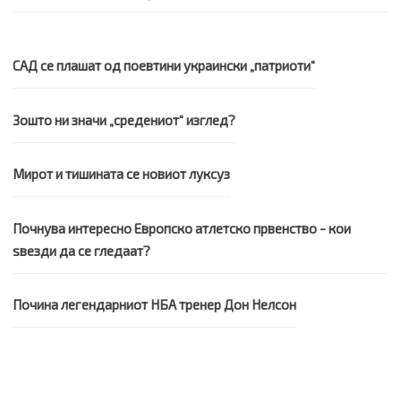
САД се плашат од поевтини украински „патриоти“
Зошто ни значи „средениот“ изглед?
Мирот и тишината се новиот луксуз
Почнува интересно Европско атлетско првенство - кои
ѕвезди да се гледаат?
Почина легендарниот НБА тренер Дон Нелсон