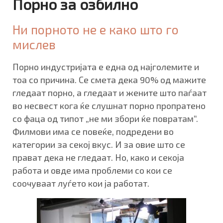
Порно за озбилно
Ни порното не е како што го
мислев
Порно индустријата е една од најголемите и
тоа со причина. Се смета дека 90% од мажите
гледаат порно, а гледаат и жените што паѓаат
во несвест кога ќе слушнат порно пропратено
со фаца од типот „не ми збори ќе повратам“.
Филмови има се повеќе, подредени во
категории за секој вкус. И за овие што се
прават дека не гледаат. Но, како и секоја
работа и овде има проблеми со кои се
соочуваат луѓето кои ја работат.