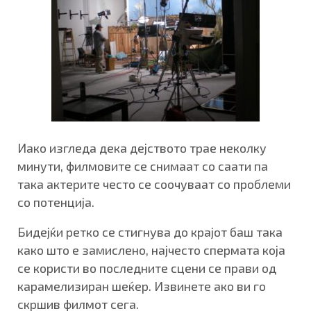
Иако изгледа дека дејството трае неколку
минути, филмовите се снимаат со саати па
така актерите често се соочуваат со проблеми
со потенција.
Бидејќи ретко се стигнува до крајот баш така
како што е замислено, најчесто спермата која
се користи во последните сцени се прави од
карамелизиран шеќер. Извинете ако ви го
скршив филмот сега.