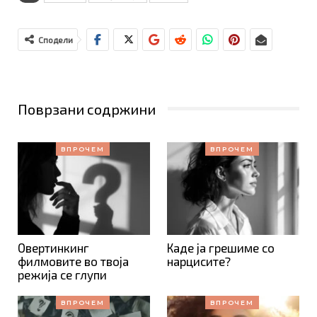
Сподели
Поврзани содржини
ВПРОЧЕМ
ВПРОЧЕМ
Овертинкинг
Каде ја грешиме со
филмовите во твоја
нарцисите?
режија се глупи
ВПРОЧЕМ
ВПРОЧЕМ