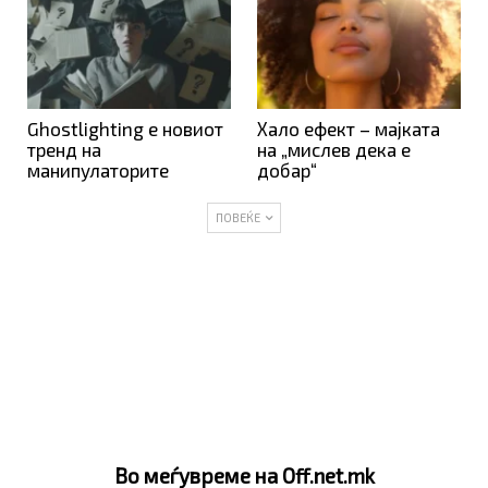
Ghostlighting е новиот
Хало ефект – мајката
тренд на
на „мислев дека е
манипулаторите
добар“
ПОВЕЌЕ
Во меѓувреме на Off.net.mk