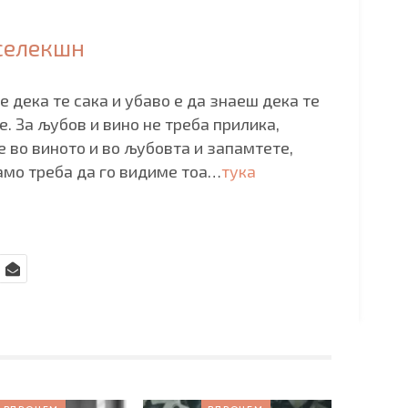
 селекшн
е дека те сака и убаво е да знаеш дека те
е. За љубов и вино не треба прилика,
 во виното и во љубовта и запамтете,
амо треба да го видиме тоа…
тука