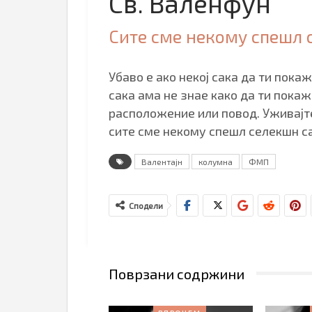
Св. Валенфун
Сите сме некому спешл
Убаво е ако некој сака да ти покаж
сака ама не знае како да ти покаж
расположение или повод. Уживајте
сите сме некому спешл селекшн с
Валентајн
колумна
ФМП
Сподели
Поврзани содржини