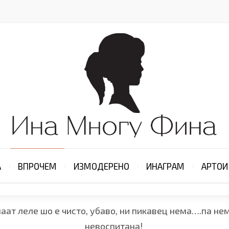
А
ВПРОЧЕМ
ИЗМОДЕРЕНО
ИНАГРАМ
АРТОИ
аат леле шо е чисто, убаво, ни пикавец нема….па нема
невоспитана!