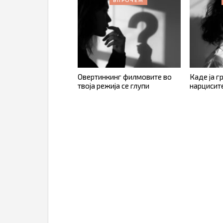
ВПРОЧЕМ
Овертинкинг филмовите во
Каде ја г
твоја режија се глупи
нарцисит