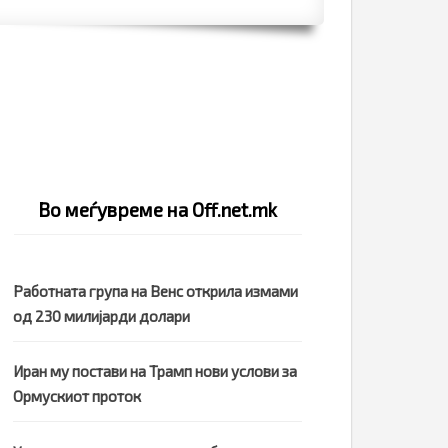
Во меѓувреме на Off.net.mk
Работната група на Венс открила измами
од 230 милијарди долари
Иран му постави на Трамп нови услови за
Ормускиот проток