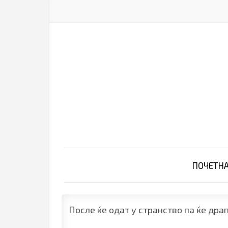
ПОЧЕТН
После ќе одат у странство па ќе драп