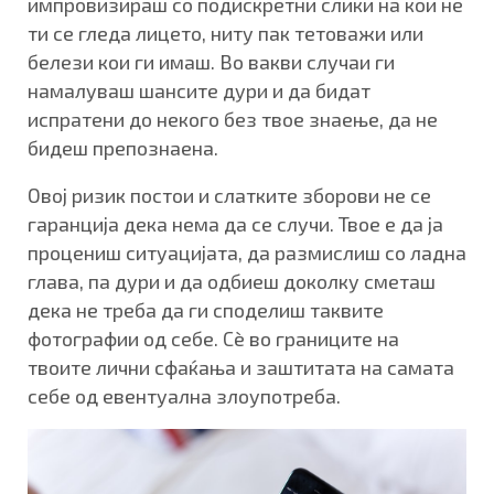
импровизираш со подискретни слики на кои не
ти се гледа лицето, ниту пак тетоважи или
белези кои ги имаш. Во вакви случаи ги
намалуваш шансите дури и да бидат
испратени до некого без твое знаење, да не
бидеш препознаена.
Овој ризик постои и слатките зборови не се
гаранција дека нема да се случи. Твое е да ја
процениш ситуацијата, да размислиш со ладна
глава, па дури и да одбиеш доколку сметаш
дека не треба да ги споделиш таквите
фотографии од себе. Сè во границите на
твоите лични сфаќања и заштитата на самата
себе од евентуална злоупотреба.