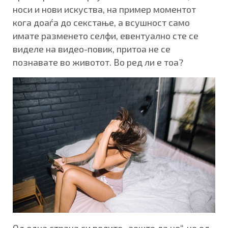
носи и нови искуства, на пример моментот
кога доаѓа до секстање, а всушност само
имате разменето селфи, евентуално сте се
виделе на видео-повик, притоа не се
познавате во животот. Во ред ли е тоа?
Од една страна си велите „зошто да не“, но од