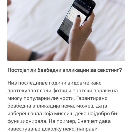
Постојат ли безбедни апликации за
секстинг?
Низ последниве години видовме како
протекуваат голи фотки и еротски пораки на
многу популарни личности. Гарантирано
безбедна апликација нема, можеш да ја
избереш онаа која мислиш дека најдобро би
функционирала. На пример, Снепчет дава
известување доколку некој направи