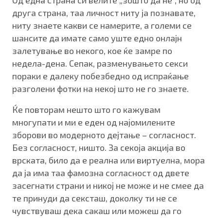
друга страна, таа личност ниту ја познавате,
ниту знаете какви се намерите, а големи се
шансите да имате само уште едно онлајн
залетување во некого, кое ќе замре по
недела-дена. Сепак, разменувањето секси
пораки е далеку побезбедно од испраќање
разголени фотки на некој што не го знаете.
Ќе повторам нешто што го кажувам
многупати и ми е еден од најомилените
зборови во модерното дејтање – согласност.
Без согласност, ништо. За секоја акција во
врската, било да е реална или виртуелна, мора
да ја има таа фамозна согласност од двете
засегнати страни и никој не може и не смее да
те принуди да сексташ, доколку ти не се
чувствуваш дека сакаш или можеш да го