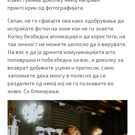
принтскрин од фотографијата.
Сепак, не го сфаќајте ова како одобрување да
испраќате фотки на оние кои не ги знаете.
Колку безбедна апликација и да користите, на
таа личност не можете целосно да ѝ верувате.
На вас е да ја држите комуникацијата што
поповршна и побезбедна за вас, а доколку за
возврат добивате уцени и притисок, само
запомнете дека многу е полесно да се
разделите од некој кој не го познавате во
живо. Со блокирање.