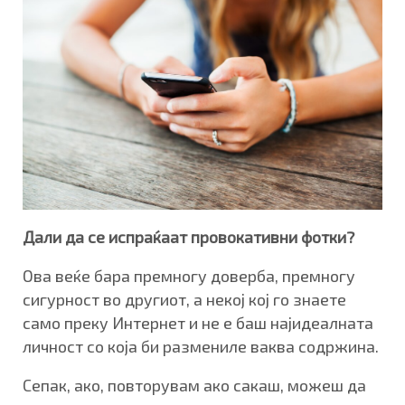
Дали да се испраќаат провокативни фотки?
Ова веќе бара премногу доверба, премногу
сигурност во другиот, а некој кој го знаете
само преку Интернет и не е баш најидеалната
личност со која би размениле ваква содржина.
Сепак, ако, повторувам ако сакаш, можеш да