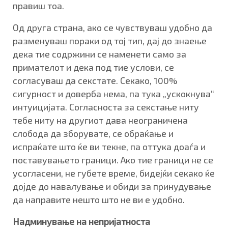
правиш тоа.
Од друга страна, ако се чувствуваш удобно да
разменуваш пораки од тој тип, дај до знаење
дека тие содржини се наменети само за
примателот и дека под тие услови, се
согласуваш да секстате. Секако, 100%
сигурност и доверба нема, па тука „ускокнува“
интуицијата. Согласноста за секстање ниту
тебе ниту на другиот дава неограничена
слобода да зборувате, се обраќање и
испраќате што ќе ви текне, па оттука доаѓа и
поставувањето граници. Ако тие граници не се
усогласени, не губете време, бидејќи секако ќе
дојде до навалување и обиди за принудување
да направите нешто што не ви е удобно.
Надминување на непријатноста