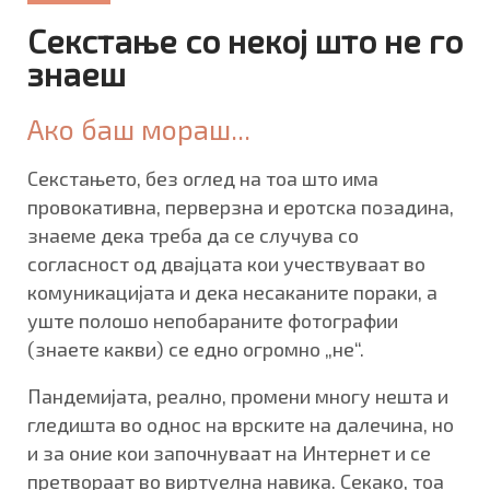
Секстање со некој што не го
знаеш
Ако баш мораш...
Секстањето, без оглед на тоа што има
провокативна, перверзна и еротска позадина,
знаеме дека треба да се случува со
согласност од двајцата кои учествуваат во
комуникацијата и дека несаканите пораки, а
уште полошо непобараните фотографии
(знаете какви) се едно огромно „не“.
Пандемијата, реално, промени многу нешта и
гледишта во однос на врските на далечина, но
и за оние кои започнуваат на Интернет и се
претвораат во виртуелна навика. Секако, тоа