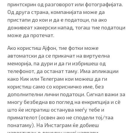
принтскрин од разговорот или фотографијата.
Од друга страна, компанијата може да
пристапи до кои и да е податоци, па ако
доживеат хакерски напад, тогаш тие податоци
може да протечат.
Ако користиш Ајфон, тие фотки може
автоматски да се прикачат на виртуелна
меморија, па дури и да ги избришеш од
телефонот, да останат таму. Има апликации
како Кик или Телеграм кои можеш да ги
користиш само со корисничко име, без
дополнителни лични податоци. Сигнал важи за
многу безбедна во поглед на енкрипција и сè
што ќе испратиш останува меѓу тебе и
примателот (освен ако не сподели тој/таа
понатаму). На Инстаграм ќе добиеш
известување доколку некој направи