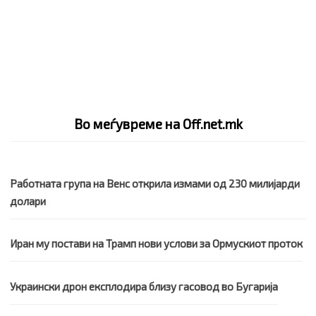
Во меѓувреме на Off.net.mk
Работната група на Венс открила измами од 230 милијарди
долари
Иран му постави на Трамп нови услови за Ормускиот проток
Украински дрон експлодира близу гасовод во Бугарија