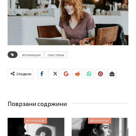
апликации
секстање
Сподели
Поврзани содржини
ВПРОЧЕМ
ВПРОЧЕМ