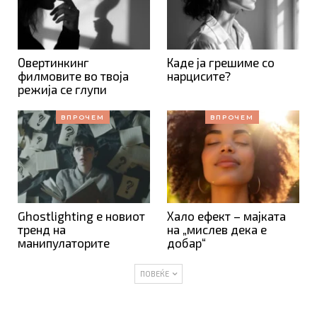
Овертинкинг
Каде ја грешиме со
филмовите во твоја
нарцисите?
режија се глупи
ВПРОЧЕМ
ВПРОЧЕМ
Ghostlighting е новиот
Хало ефект – мајката
тренд на
на „мислев дека е
манипулаторите
добар“
ПОВЕЌЕ