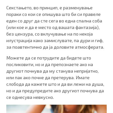
Секстањето, во принцип, е разменување
пораки со кои се опишува што би си правеле
еден со друг да сте сега во една спална соба
(или кое и да е место од вашата фантазија),
без цензура, со вклучување на по некоја
илустрација како замислувате, па дури и гиф,
за поавтентично да ја доловите атмосферата.
Можете да се потрудите да бидете што
посликовити, но и да препознаете ако на
другиот почнува да му станува непријатно,
или пак ако почне да претерува. Имате
слобода да кажете што и да ви лежи на душа,
но и да предупредите ако другиот почнува да
се однесува невкусно.