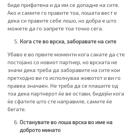
биде прифатена и да им се допадне на сите.
Ако и самите го правите тоа, лошата вест е
дека си правите себе лошо, но добра е што
можете да го запрете тоа точно сега.
Кога сте во врска, заборавате на сите
Убаво е во првите моменти кога сакате да сте
постојано со новиот партнер, но врската не
значи дека треба да заборавите на сите кои
претходно ви го исполнуваа животот и ви го
правеа значаен. Не треба да се плашите од
тоа дека партнерот ќе ве остави, бидејќи кога
ќе сфатите што сте направиле, самите ќе
бегате.
Останувате во лоша врска во име на
доброто минато