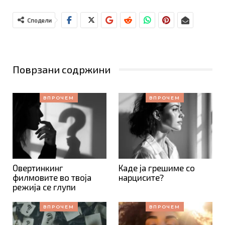
Сподели
Поврзани содржини
ВПРОЧЕМ
ВПРОЧЕМ
Овертинкинг
Каде ја грешиме со
филмовите во твоја
нарцисите?
режија се глупи
ВПРОЧЕМ
ВПРОЧЕМ