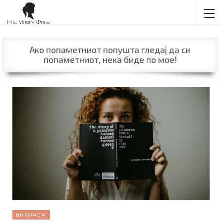
Ако попаметниот попушта гледај да си
попаметниот, нека биде по мое!
ВПРОЧЕМ