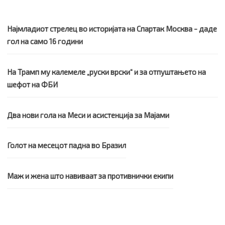
Најмладиот стрелец во историјата на Спартак Москва - даде
гол на само 16 години
На Трамп му калемеле „руски врски“ и за отпуштањето на
шефот на ФБИ
Два нови гола на Меси и асистенција за Мајами
Голот на месецот падна во Бразил
Маж и жена што навиваат за противнички екипи