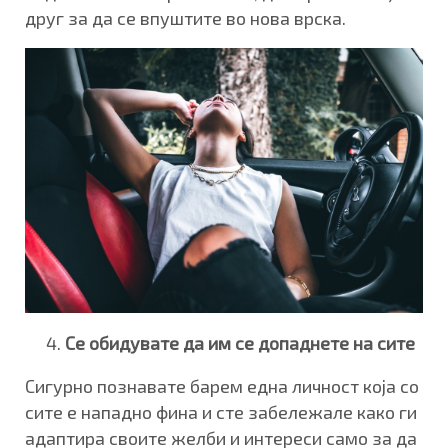
друг за да се впуштите во нова врска.
Се обидувате да им се допаднете на сите
Сигурно познавате барем една личност која со
сите е нападно фина и сте забележале како ги
адаптира своите желби и интереси само за да