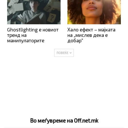
Ghostlighting е новиот
Хало ефект – мајката
тренд на
на „мислев дека е
манипулаторите
добар“
ПОВЕЌЕ
Во меѓувреме на Off.net.mk