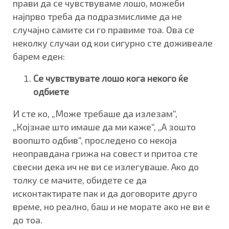
прави да се чувствуваме лошо, можеби
најпрво треба да подразмислиме да не
случајно самите си го правиме тоа. Ова се
неколку случаи од кои сигурно сте доживеале
барем еден:
Се чувствувате лошо кога некого ќе
одбиете
И сте ко, „Може требаше да излезам“,
„Којзнае што имаше да ми каже“, „А зошто
воопшто одбив“, проследено со некоја
неоправдана грижа на совест и притоа сте
свесни дека ич не ви се излегуваше. Ако до
толку се мачите, обидете се да
исконтактирате пак и да договорите друго
време, но реално, баш и не морате ако не ви е
до тоа.