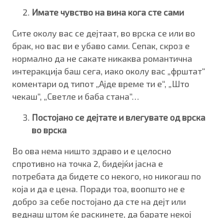
Имате чувство на вина кога сте сами
Сите околу вас се дејтаат, во врска се или во
брак, но вас ви е убаво сами. Сепак, скроз е
нормално да не сакате никаква романтична
интеракција баш сега, иако околу вас „фрштат“
коментари од типот „Ајде време ти е“, „Што
чекаш“, „Светле и баба стана“…
Постојано се дејтате и влегувате од врска
во врска
Во ова нема ништо здраво и е целосно
спротивно на точка 2, бидејќи јасна е
потребата да бидете со некого, но никогаш по
која и да е цена. Поради тоа, воопшто не е
добро за себе постојано да сте на дејт или
веднаш штом ќе раскинете, да барате некој