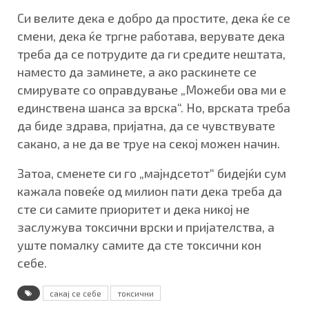
Си велите дека е добро да простите, дека ќе се
смени, дека ќе тргне работава, верувате дека
треба да се потрудите да ги средите нештата,
наместо да заминете, а ако раскинете се
смирувате со оправдување „Можеби ова ми е
единствена шанса за врска“. Но, врската треба
да биде здрава, пријатна, да се чувствувате
сакано, а не да ве труе на секој можен начин.
Затоа, сменете си го „мајндсетот“ бидејќи сум
кажала повеќе од милион пати дека треба да
сте си самите приоритет и дека никој не
заслужува токсични врски и пријателства, а
уште помалку самите да сте токсични кон
себе.
сакај се себе
токсични