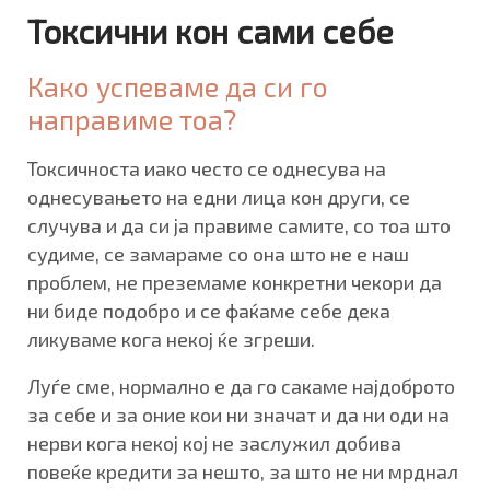
Токсични кон сами себе
Како успеваме да си го
направиме тоа?
Токсичноста иако често се однесува на
однесувањето на едни лица кон други, се
случува и да си ја правиме самите, со тоа што
судиме, се замараме со она што не е наш
проблем, не преземаме конкретни чекори да
ни биде подобро и се фаќаме себе дека
ликуваме кога некој ќе згреши.
Луѓе сме, нормално е да го сакаме најдоброто
за себе и за оние кои ни значат и да ни оди на
нерви кога некој кој не заслужил добива
повеќе кредити за нешто, за што не ни мрднал