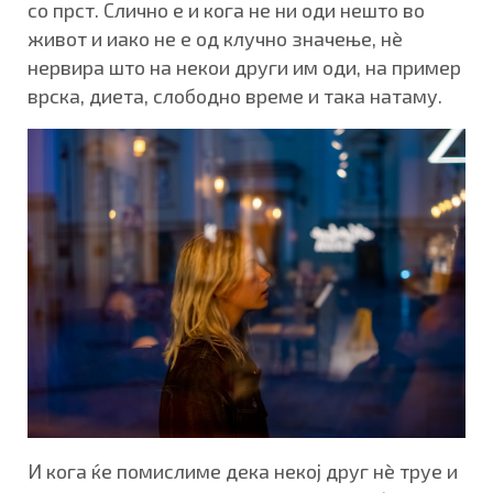
со прст. Слично е и кога не ни оди нешто во
живот и иако не е од клучно значење, нè
нервира што на некои други им оди, на пример
врска, диета, слободно време и така натаму.
И кога ќе помислиме дека некој друг нè труе и