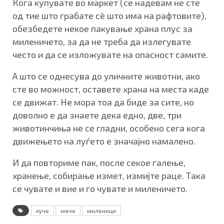
Кога купувате во маркет (се надевам не сте
од тие што грабате сè што има на рафтовите),
обезбедете некое пакување храна плус за
миленичето, за да не треба да излегувате
често и да се изложувате на опасност самите.
А што се однесува до уличните животни, ако
сте во можност, оставете храна на места каде
се движат. Не мора тоа да биде за сите, но
доволно е да знаете дека едно, две, три
животинчиња не се гладни, особено сега кога
движењето на луѓето е значајно намалено.
И да повториме пак, после секое галење,
хранење, собирање измет, измијте раце. Така
се чувате и вие и го чувате и миленичето.
куче
маче
миленици