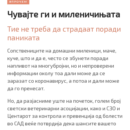
ВПРОЧЕМ
Чувајте ги и миленичињата
Тие не треба да страдаат поради
паниката
Сопствениците на домашни миленици, маче,
куче, што и да е, често се збунети поради
напливот на многубројни, но и непроверени
информации околу тоа дали може да се
заразат со коронавирус, а потоа и дали може
да го пренесат.
Но, да разјасниме уште на почеток, голем број
светски ветеринарни асоцијации, како и СЗО и
Центарот за контрола и превенција од болести
во САД веќе потврдија дека шансите вашето