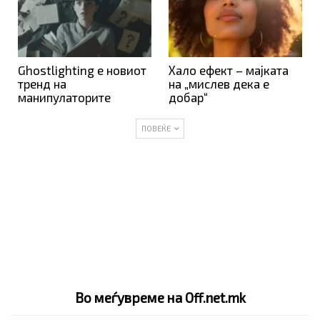
Ghostlighting е новиот
Хало ефект – мајката
тренд на
на „мислев дека е
манипулаторите
добар“
ПОВЕЌЕ
Во меѓувреме на Off.net.mk