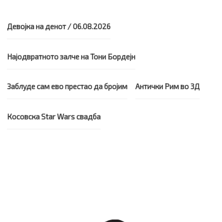
Девојка на денот / 06.08.2026
Најодвратното залче на Тони Бордејн
Заблуде сам ево престао да бројим
Антички Рим во 3Д
Косовска Star Wars свадба