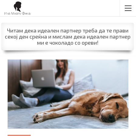
Читам дека идеален партнер треба да те прави
секој ден среќна и мислам дека идеален партнер
ми е чоколадо со ореви!