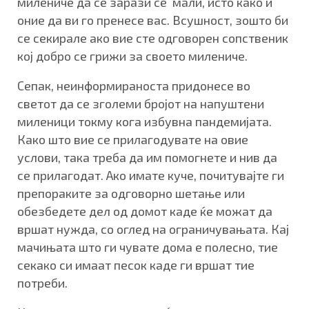
милениче да се зарази се мали, исто како и
оние да ви го пренесе вас. Всушност, зошто би
се секирале ако вие сте одговорен сопственик
кој добро се грижи за своето милениче.
Сепак, неинформираноста придонесе во
светот да се зголеми бројот на напуштени
миленици токму кога избувна пандемијата.
Како што вие се прилагодувате на овие
услови, така треба да им помогнете и нив да
се прилагодат. Ако имате куче, почитувајте ги
препораките за одговорно шетање или
обезбедете дел од домот каде ќе можат да
вршат нужда, со оглед на ограничувањата. Кај
мачињата што ги чувате дома е полесно, тие
секако си имаат песок каде ги вршат тие
потреби.