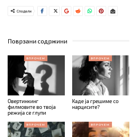
Сподели
Поврзани содржини
ВПРОЧЕМ
ВПРОЧЕМ
Овертинкинг
Каде ја грешиме со
филмовите во твоја
нарцисите?
режија се глупи
ВПРОЧЕМ
ВПРОЧЕМ