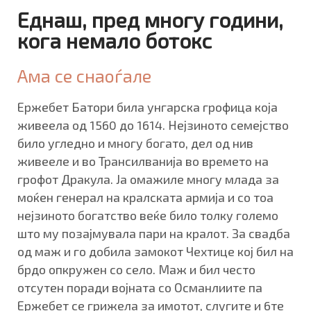
Еднаш, пред многу години,
кога немало ботокс
Ама се снаоѓале
Ержебет Батори била унгарска грофица која
живеела од 1560 до 1614. Нејзиното семејство
било угледно и многу богато, дел од нив
живееле и во Трансилванија во времето на
грофот Дракула. Ја омажиле многу млада за
моќен генерал на кралската армија и со тоа
нејзиното богатство веќе било толку големо
што му позајмувала пари на кралот. За свадба
од маж и го добила замокот Чехтице кој бил на
брдо опкружен со село. Маж и бил често
отсутен поради војната со Османлиите па
Ержебет се грижела за имотот, слугите и 6те