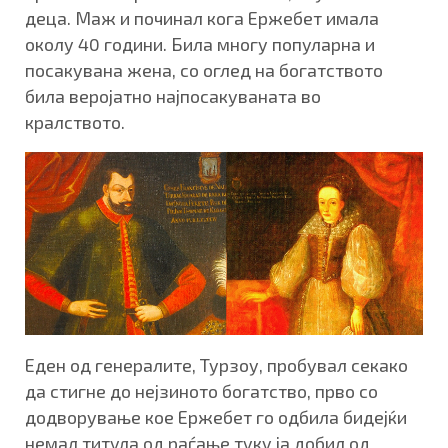
деца. Маж и починал кога Ержебет имала
околу 40 години. Била многу популарна и
посакувана жена, со оглед на богатството
била веројатно најпосакуваната во
кралството.
Еден од генералите, Турзоу, пробувал секако
да стигне до нејзиното богатство, прво со
додворување кое Ержебет го одбила бидејќи
немал титула од раѓање туку ја добил од