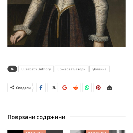
Elizabeth Báthory
Ержебет Батори
убавина
Сподели
Поврзани содржини