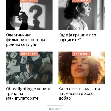
ВПРОЧЕМ
ВПРОЧЕМ
Овертинкинг
Каде ја грешиме со
филмовите во твоја
нарцисите?
режија се глупи
ВПРОЧЕМ
ВПРОЧЕМ
Ghostlighting е новиот
Хало ефект – мајката
тренд на
на „мислев дека е
манипулаторите
добар“
ПОВЕЌЕ