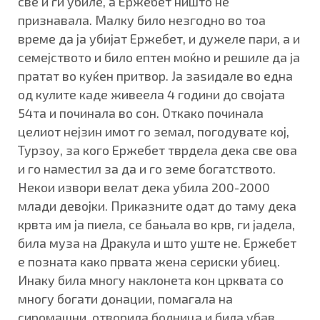
све и ги убиле, а Ержебет ништо не
признавала. Малку било незгодно во тоа
време да ја убијат Ержебет, и дужеле пари, а и
семејството и било ептен моќно и решиле да ја
пратат во куќен притвор. Ја заѕидале во една
од кулите каде живеела 4 години до својата
54та и починала во сон. Откако починала
целиот нејзин имот го земал, погодувате кој,
Турзоу, за кого Ержебет тврдела дека све ова
и го наместил за да и го земе богатството.
Некои извори велат дека убила 200-2000
млади девојки. Приказните одат до таму дека
крвта им ја пиела, се бањала во крв, ги јадела,
била муза на Дракула и што уште не. Ержебет
е позната како првата жена сериски убиец.
Инаку била многу наклонета кон црквата со
многу богати донации, помагала на
сиромашни, отворила болница и била убав