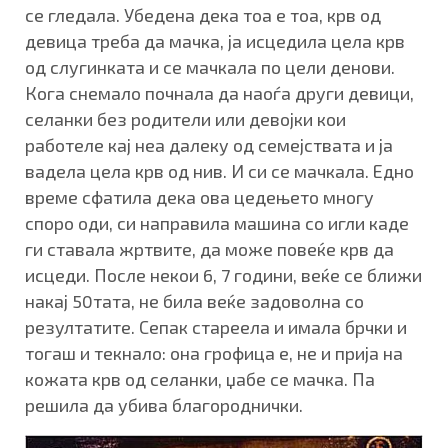
се гледала. Убедена дека тоа е тоа, крв од
девица треба да мачка, ја исцедила цела крв
од слугинката и се мачкала по цели денови.
Кога снемало почнала да наоѓа други девици,
селанки без родители или девојки кои
работеле кај неа далеку од семејствата и ја
вадела цела крв од нив. И си се мачкала. Едно
време сфатила дека ова цедењето многу
споро оди, си направила машина со игли каде
ги ставала жртвите, да може повеќе крв да
исцеди. После некои 6, 7 години, веќе се ближи
накај 50тата, не била веќе задоволна со
резултатите. Сепак стареела и имала брчки и
тогаш и текнало: она грофица е, не и прија на
кожата крв од селанки, џабе се мачка. Па
решила да убива благороднички.