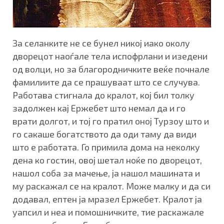
За селанките не се бунел никој иако околу
дворецот наоѓале тела испофрлани и изедени
од волци, но за благородничките веќе почнале
фамилиите да се прашуваат што се случува.
Работава стигнала до кралот, кој бил толку
задолжен кај Ержебет што немал да и го
врати долгот, и тој го пратил оној Турзоу што и
го сакаше богатството да оди таму да види
што е работата. Го примила дома на неколку
дена ко гостин, овој шетал ноќе по дворецот,
нашол соба за мачење, ја нашол машината и
му раскажал се на кралот. Може малку и да си
додавал, ептен ја мразел Ержебет. Кралот ја
уапсил и неа и помошничките, тие раскажале