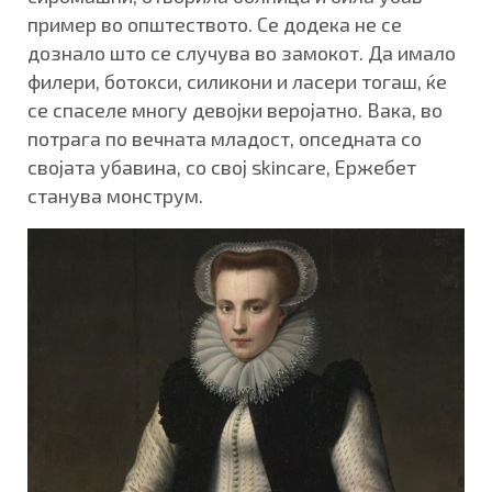
пример во општеството. Се додека не се
дознало што се случува во замокот. Да имало
филери, ботокси, силикони и ласери тогаш, ќе
се спаселе многу девојки веројатно. Вака, во
потрага по вечната младост, опседната со
својата убавина, со свој skincare, Ержебет
станува монструм.