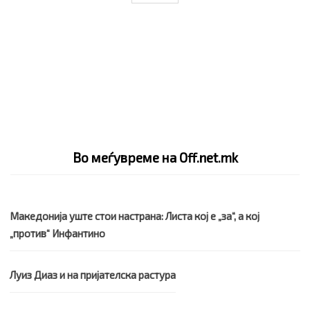
Во меѓувреме на Off.net.mk
Македонија уште стои настрана: Листа кој е „за“, а кој
„против“ Инфантино
Луиз Диаз и на пријателска растура