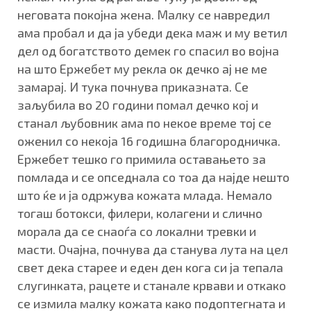
неговата покојна жена. Малку се навредил
ама пробал и да ја убеди дека маж и му ветил
дел од богатството демек го спасил во војна
на што Ержебет му рекла ок дечко ај не ме
замарај. И тука почнува приказната. Се
заљубила во 20 години помал дечко кој и
станал љубовник ама по некое време тој се
оженил со некоја 16 годишна благородничка.
Ержебет тешко го примила оставањето за
помлада и се опседнала со тоа да најде нешто
што ќе и ја одржува кожата млада. Немало
тогаш ботокси, филери, колагени и слично
морала да се снаоѓа со локални тревки и
масти. Очајна, почнува да станува лута на цел
свет дека старее и еден ден кога си ја тепала
слугинката, рацете и станале крвави и откако
се измила малку кожата како подоптегната и