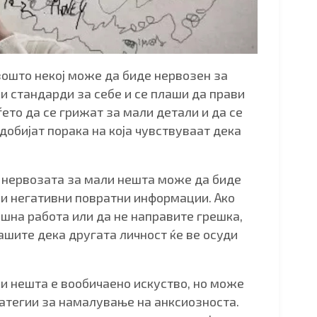
ошто некој може да биде нервозен за
и стандарди за себе и се плаши да прави
ето да се грижат за мали детали и да се
добијат порака на која чувствуваат дека
, нервозата за мали нешта може да биде
ли негативни повратни информации. Ако
шна работа или да не направите грешка,
ашите дека другата личност ќе ве осуди
ли нешта е вообичаено искуство, но може
ратегии за намалување на анксиозноста.