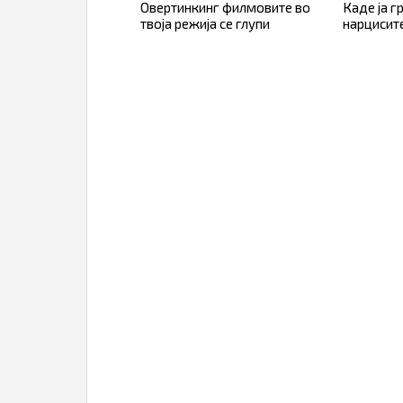
Овертинкинг филмовите во
Каде ја г
твоја режија се глупи
нарцисит