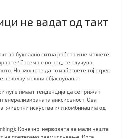
ци не вадат од такт
такт за буквално ситна работа и не можете
равте? Сосема е во ред, се случува,
што. Но, можете да го избегнете тој стрес
ве неколку можни објаснувања:
и луѓе имаат тенденција да се грижат
 генерализираната анксиозност. Ова
а, животни искуства или комбинација од
king): Конечно, нервозата за мали нешта
т на претерано размислување. Кога