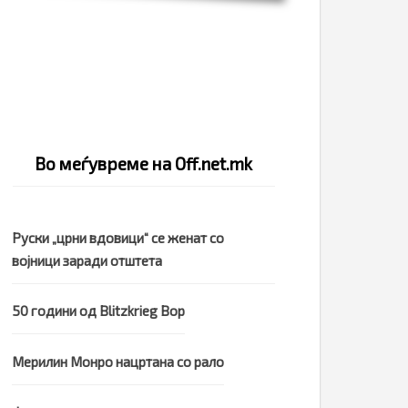
Во меѓувреме на Off.net.mk
Руски „црни вдовици“ се женат со
војници заради отштета
50 години од Blitzkrieg Bop
Мерилин Монро нацртана со рало