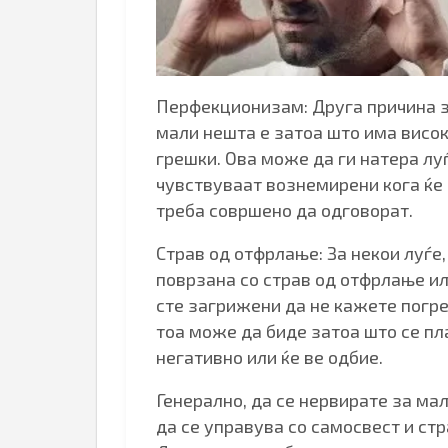
Перфекционизам: Друга причина з
мали нешта е затоа што има висок
грешки. Ова може да ги натера луѓ
чувствуваат вознемирени кога ќе 
треба совршено да одговорат.
Страв од отфрлање: За некои луѓе
поврзана со страв од отфрлање и
сте загрижени да не кажете погре
тоа може да биде затоа што се пл
негативно или ќе ве одбие.
Генерално, да се нервирате за ма
да се управува со самосвест и ст