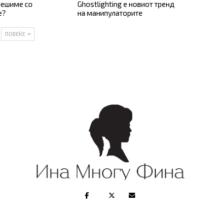
решиме со
Ghostlighting е новиот тренд
е?
на манипулаторите
ПОВЕЌЕ