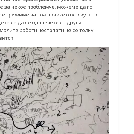
 за некое проблемче, можеме да го
се грижиме за тоа повеќе отколку што
идете се да се одвлечете со други
 малите работи честопати не се толку
ентот.