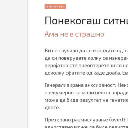
ВПРОЧЕМ
Понекогаш ситни
Ама не е страшно
Ви се случило да се извадите од 
да си поверувате колку се изнерви
веројатно сте преоптеретени со не
доколку сфатите од каде доаѓа. Е
Генерализирана анксиозност: Неко
прекумерно за мали нешта поради
може да биде резултат на генетик
двете.
Претерано размислување (overthin
едноставно може да биде резулта