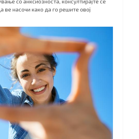
вање со анксиозноста, консултирајте се
а ве насочи како да го решите овој