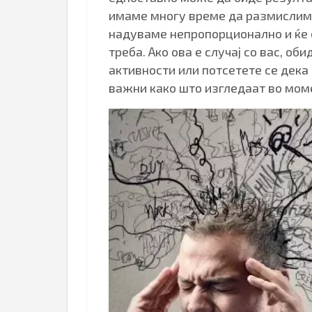
имаме многу време да размислиме
надуваме непропорционално и ќе 
треба. Ако ова е случај со вас, об
активности или потсетете се дека
важни како што изгледаат во мом