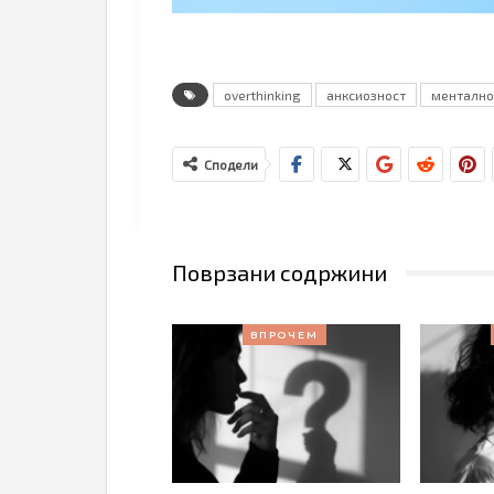
overthinking
анксиозност
ментално
Сподели
Поврзани содржини
ВПРОЧЕМ