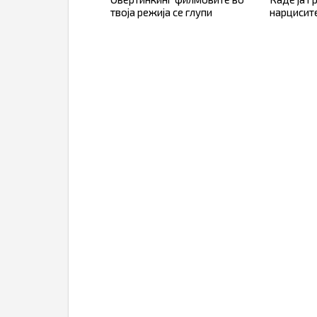
твоја режија се глупи
нарцисит