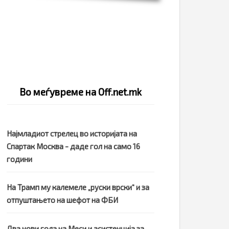
Во меѓувреме на Off.net.mk
Најмладиот стрелец во историјата на
Спартак Москва - даде гол на само 16
години
На Трамп му калемеле „руски врски“ и за
отпуштањето на шефот на ФБИ
Два нови гола на Меси и асистенција за