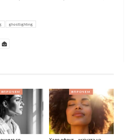
g
ghostlighting
ВПРОЧЕМ
ВПРОЧЕМ
решиме со
Хало ефект – мајката на