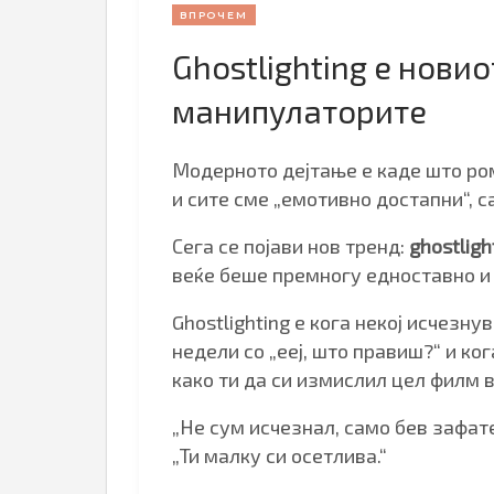
ВПРОЧЕМ
Ghostlighting е новио
манипулаторите
Модерното дејтање е каде што ро
и сите сме „емотивно достапни“, с
Сега се појави нов тренд:
ghostligh
веќе беше премногу едноставно и
Ghostlighting е кога некој исчезну
недели со „ееј, што правиш?“ и ко
како ти да си измислил цел филм в
„Не сум исчезнал, само бев зафатен
„Ти малку си осетлива.“