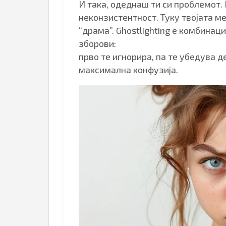
И така, одеднаш ти си проблемот.
неконзистентност. Туку твојата ме
“драма”. Ghostlighting е комбинац
зборови:
прво те игнорира, па те убедува д
максимална конфузија.