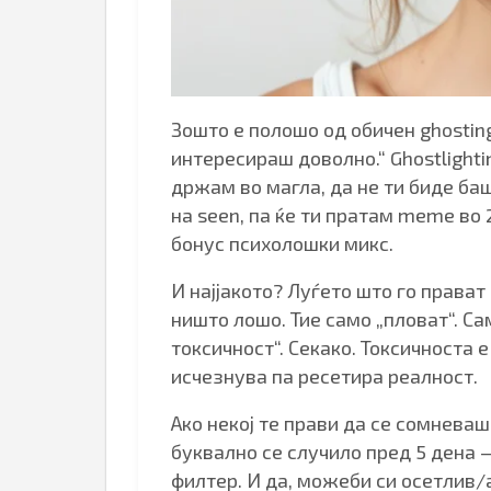
Зошто е полошо од обичен ghosting
интересираш доволно.“ Ghostlight
држам во магла, да не ти биде баш
на seen, па ќе ти пратам meme во 
бонус психолошки микс.
И најјакото? Луѓето што го прават
ништо лошо. Тие само „пловат“. Са
токсичност“. Секако. Токсичноста е
исчезнува па ресетира реалност.
Ако некој те прави да се сомнева
буквално се случило пред 5 дена —
филтер. И да, можеби си осетлив/а