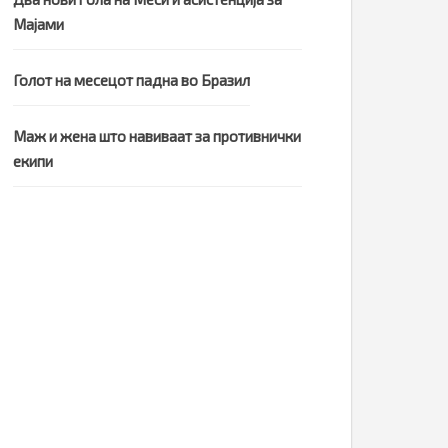
Мајами
Голот на месецот падна во Бразил
Маж и жена што навиваат за противнички
екипи