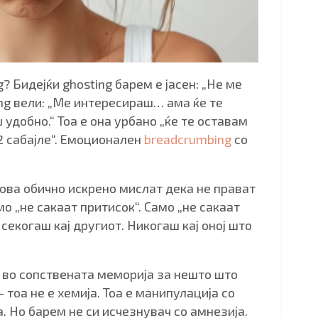
? Бидејќи ghosting барем е јасен: „Не ме
ing вели: „Ме интересираш… ама ќе те
 удобно.“ Тоа е она урбано „ќе те оставам
2 сабајле“. Емоционален
breadcrumbing
со
 ова обично искрено мислат дека не прават
мо „не сакаат притисок“. Само „не сакаат
 секогаш кај другиот. Никогаш кај оној што
ш во сопствената меморија за нешто што
 тоа не е хемија. Тоа е манипулација со
. Но барем не си исчезнувач со амнезија.