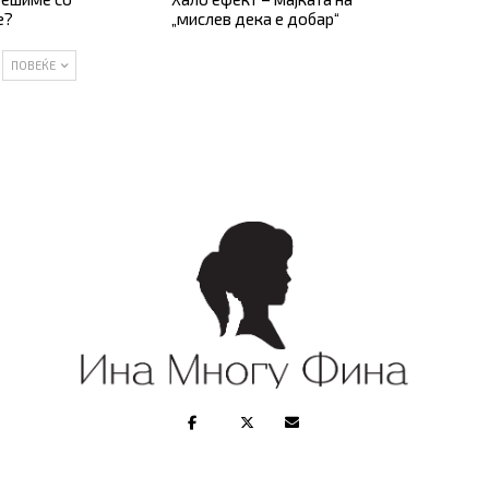
е?
„мислев дека е добар“
ПОВЕЌЕ