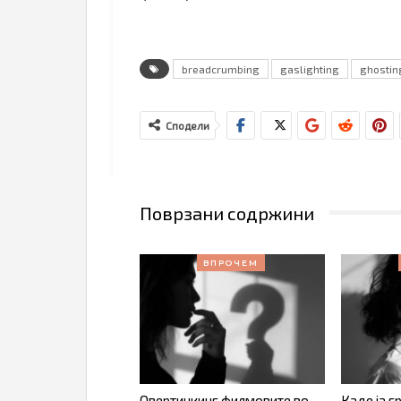
breadcrumbing
gaslighting
ghostin
Сподели
Поврзани содржини
ВПРОЧЕМ
Овертинкинг филмовите во
Каде ја г