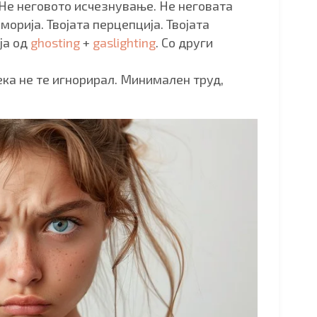
 Не неговото исчезнување. Не неговата
морија. Твојата перцепција. Твојата
ија од
ghosting
+
gaslighting
. Со други
ека не те игнорирал. Минимален труд,