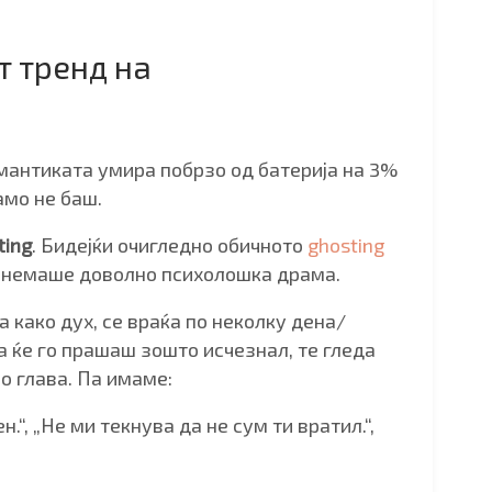
т тренд на
мантиката умира побрзо од батерија на 3%
амо не баш.
ting
. Бидејќи очигледно обичното
ghosting
 немаше доволно психолошка драма.
ва како дух, се враќа по неколку дена/
га ќе го прашаш зошто исчезнал, те гледа
о глава. Па имаме:
.“, „Не ми текнува да не сум ти вратил.“,